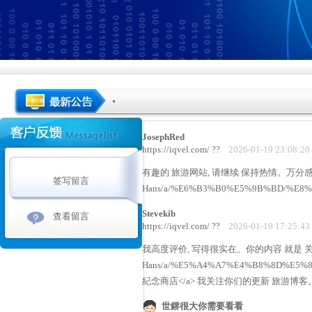
JosephRed
https://iqvel.com/ ??
2026-01-19 23:08:20
有趣的 旅游网站, 请继续 保持热情。万分感谢! <a hre
签写留言
Hans/a/%E6%B3%B0%E5%9B%BD/%
Stevekib
查看留言
https://iqvel.com/ ??
2026-01-19 17:25:43
我高度评价, 写得很实在。你的内容 就是 关于这些的。加
Hans/a/%E5%A4%A7%E4%B8%8D%E5
紀念商店</a> 我关注你们的更新 旅游博
世鎅很大你需要看看